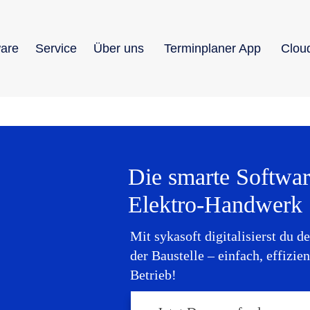
ware
Service
Über uns
Terminplaner App
Clou
Die smarte Softwa
Elektro-Handwerk
Mit sykasoft digitalisierst du 
der Baustelle – einfach, effizie
Betrieb!